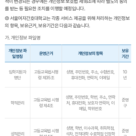
적이 변경되는 경우에는 개인정보 보호법 제18조에 따라 별도의 동의
를 받는 등 필요한 조치를 이행할 예정입니다.
② 서울여자간호대학교는 각종 서비스 제공을 위해 처리하는 개인정보
의 항목, 보유근거, 보유기간은 다음과 같습니다.
가. 개인정보 파일명
개인정보 파
보유
운영근거
개인정보의 항목
일명칭
기간
입학지원자
고등교육법시행
성명, 주민번호, 주소, 수험번호,
10
명단
령 제35조
휴대전화, 연락처, 이메일
년
성명, 주민번호, 학번, 주소, 연락
고등교육법 시행
준영
학적관리
처, 휴대전화, 보호자 연락처, 이
령 제4조
구
메일, 학위번호
성명, 학번, 이수과목, 취득학점,
고등교육법 시행
준영
성적관리
석차, 전적대학 수료학점 인정학