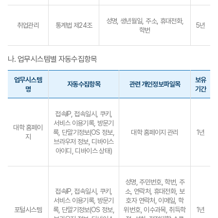
성명, 생년월일, 주소, 휴대전화,
취업관리
통계법 제24조
5년
학번
나. 업무시스템별 자동수집항목
업무시스템
보유
자동수집항목
관련 개인정보파일목
명
기간
접속IP, 접속일시, 쿠키,
서비스 이용기록, 방문기
대학 홈페이
록, 단말기정보(OS 정보,
대학 홈페이지 관리
1년
지
브라우저 정보, 디바이스
아이디, 디바이스 상태)
성명, 주민번호, 학번, 주
접속IP, 접속일시, 쿠키,
소, 연락처, 휴대전화, 보
서비스 이용기록, 방문기
호자 연락처, 이메일, 학
포털시스템
록, 단말기정보(OS 정보,
위번호, 이수과목, 취득학
1년