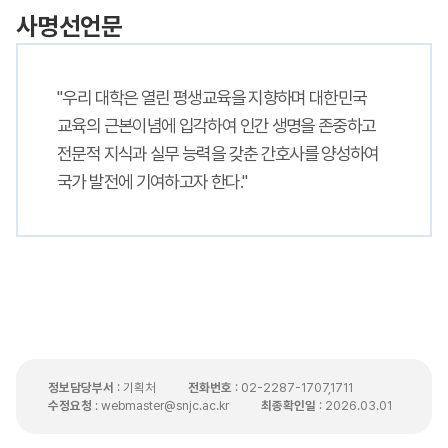
사명선언문
"우리 대학은 열린 평생교육을 지향하며 대한민국
교육의 근본이념에 입각하여 인간 생명을 존중하고
전문적 지식과 실무 능력을 갖춘 간호사를 양성하여
국가 발전에 기여하고자 한다."
정보담당부서
: 기획처
전화번호
: 02-2287-1707,1711
수정요청
: webmaster@snjc.ac.kr
최종확인일
: 2026.03.01