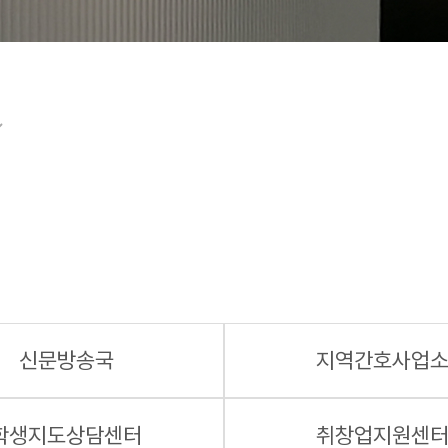
신문방송국
지역간호사업
학생지도상담센터
취창업지원센