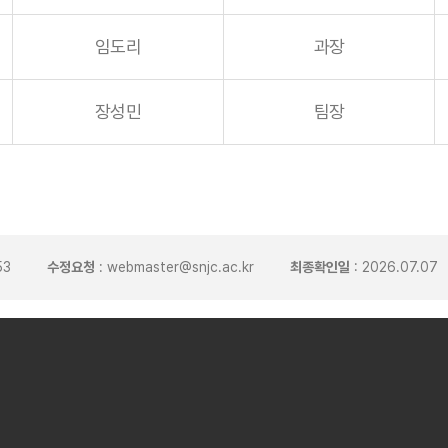
임도리
과장
장성민
팀장
53
수정요청
: webmaster@snjc.ac.kr
최종확인일
: 2026.07.07