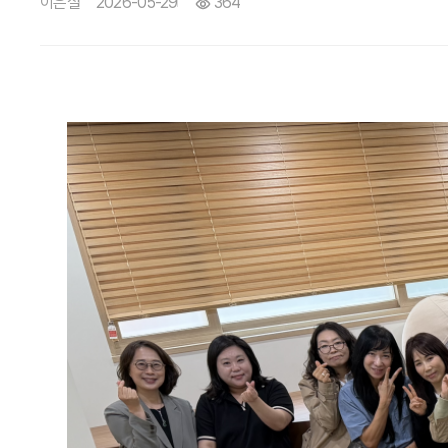
이은실
2026-05-29
364