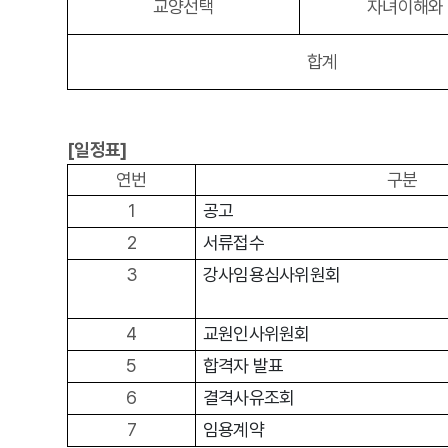
교양선택
자녀이해와
합계
[일정표]
연번
구분
1
공고
2
서류접수
3
강사임용심사위원회
4
교원인사위원회
5
합격자 발표
6
결격사유조회
7
임용계약