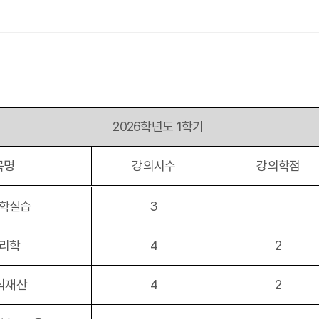
2026학년도 1학기
목명
강의시수
강의학점
학실습
3
리학
4
2
식재산
4
2