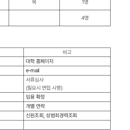
목
1명
4명
비고
대학 홈페이지
e-mail
서류심사
(필요시 면접 시행)
임용 확정
개별 연락
신원조회, 성범죄경력조회