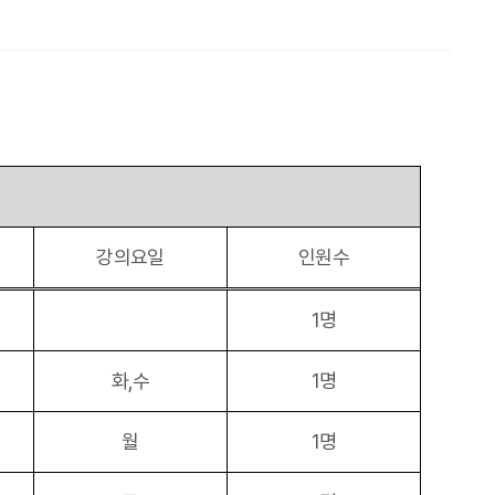
강의요일
인원수
1명
화,수
1명
월
1명