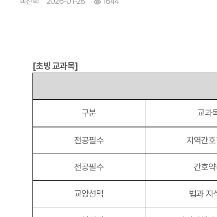
백진희
2026-01-28
1644
[초빙 교과목]
구분
교과
전공필수
지역간호
전공필수
간호약
교양선택
법과 지