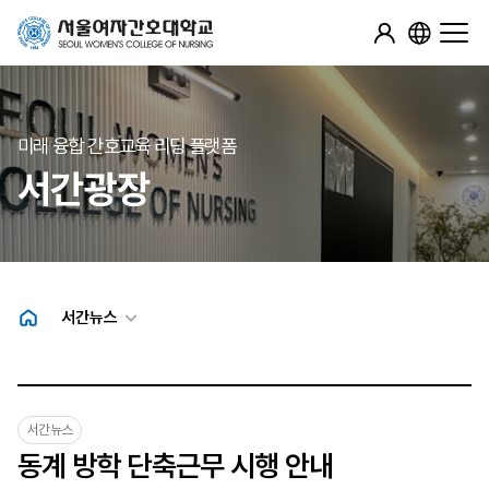
미래 융합 간호교육 리딩 플랫폼
서간광장
서간뉴스
서간뉴스
동계 방학 단축근무 시행 안내